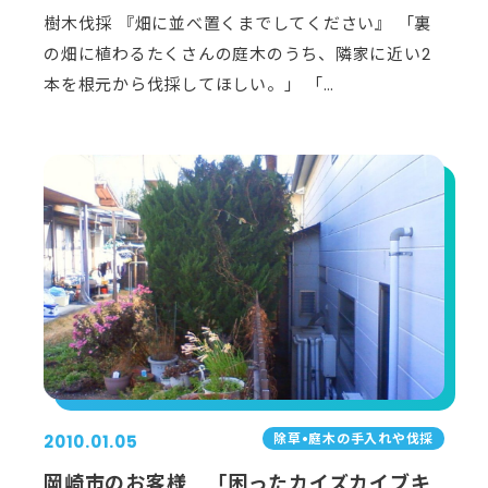
樹木伐採 『畑に並べ置くまでしてください』 「裏
の畑に植わるたくさんの庭木のうち、隣家に近い2
本を根元から伐採してほしい。」 「…
除草•庭⽊の⼿⼊れや伐採
2010.01.05
岡崎市のお客様 「困ったカイズカイブキ