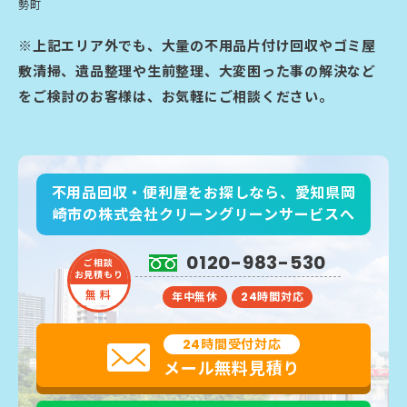
勢町
※上記エリア外でも、大量の不用品片付け回収やゴミ屋
敷清掃、遺品整理や生前整理、大変困った事の解決など
をご検討のお客様は、お気軽にご相談ください。
不用品回収・便利屋をお探しなら、愛知県岡
崎市の株式会社クリーングリーンサービスへ
0120-983-530
ご相談
お見積もり
無 料
年中無休
24時間対応
24時間受付対応
メール無料見積り