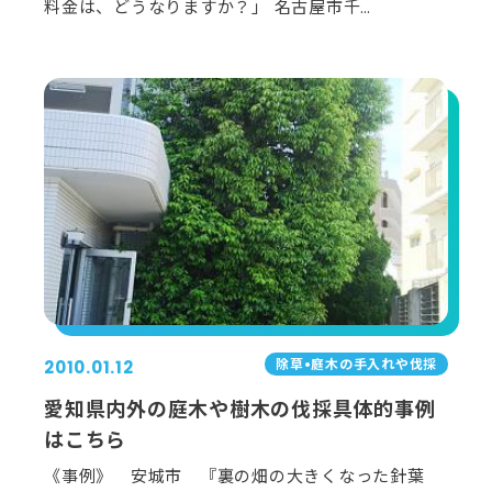
料金は、どうなりますか？」 名古屋市千…
除草•庭⽊の⼿⼊れや伐採
2010.01.12
愛知県内外の庭木や樹木の伐採具体的事例
はこちら
《事例》 安城市 『裏の畑の大きくなった針葉