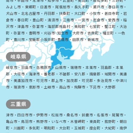
南市・半田市・常滑市・知多市・武豊町・美浜町・南知多町・三好町・
みよし市・東郷町・日進市・尾張旭市・長久手町・瀬戸市・春日井市・
犬山市・北名古屋市・丹羽郡・扶桑町・大口町・小牧市・甚目寺町・岩
倉市・春日町・豊山町・清須市・江南市・一宮市・岩倉市・愛西市・稲
沢市・津島市・弥富市・海部郡飛島村・美和町・七宝町・蟹江町・大治
町・弥富市・豊明市・刈谷市･知立市・大府市・吉良町・幡豆町・一色
町・豊川市・宝飯郡小坂井町･豊橋市・田原市・新城市
岐阜県
岐阜市・羽島市・各務原市・山県市・瑞穂市・本巣市・羽島郡・本巣
郡・大垣市・海津市・養老郡・不破郡・安八郡・揖斐郡・域関市・美濃
市・美濃加茂市・可児市・郡上市・加茂郡・可児郡・多治見市・中津川
市・瑞浪市・恵那市・土岐市・高山市・飛騨市・下呂市・大野郡
三重県
津市・四日市市・伊勢市・松阪市・桑名市・鈴鹿市・名張市・尾鷲市・
亀山市・鳥羽市・熊野市・いなべ市・木曽岬町・東員町・菰野町・朝日
町・川越町・多気町・明和町・大台町・玉城町・度会町・大紀町・南伊