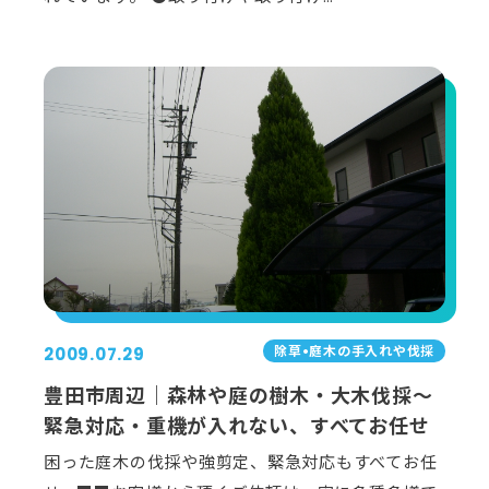
除草•庭⽊の⼿⼊れや伐採
2009.07.29
豊田市周辺｜森林や庭の樹木・大木伐採～
緊急対応・重機が入れない、すべてお任せ
困った庭木の伐採や強剪定、緊急対応もすべてお任