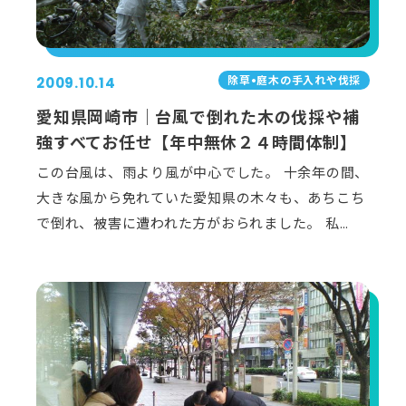
除草•庭⽊の⼿⼊れや伐採
2009.10.14
愛知県岡崎市｜台風で倒れた木の伐採や補
強すべてお任せ【年中無休２４時間体制】
この台風は、雨より風が中心でした。 十余年の間、
大きな風から免れていた愛知県の木々も、あちこち
で倒れ、被害に遭われた方がおられました。 私…