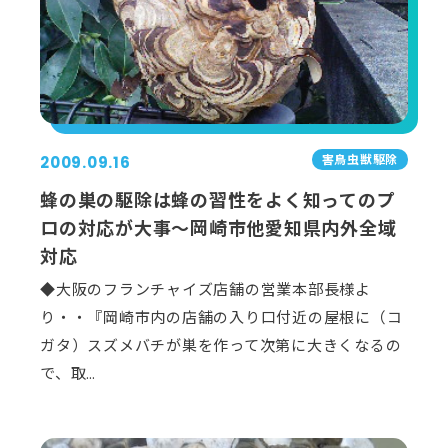
害⿃⾍獣駆除
2009.09.16
蜂の巣の駆除は蜂の習性をよく知ってのプ
ロの対応が大事～岡崎市他愛知県内外全域
対応
◆大阪のフランチャイズ店舗の営業本部長様よ
り・・『岡崎市内の店舗の入り口付近の屋根に（コ
ガタ）スズメバチが巣を作って次第に大きくなるの
で、取…