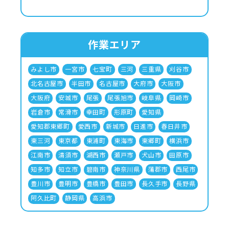
作業エリア
みよし市
一宮市
七宝町
三河
三重県
刈谷市
北名古屋市
半田市
名古屋市
大府市
大阪市
大阪府
安城市
尾張
尾張旭市
岐阜県
岡崎市
岩倉市
常滑市
幸田町
形原町
愛知県
愛知郡東郷町
愛西市
新城市
日進市
春日井市
東三河
東京都
東浦町
東海市
東郷町
横浜市
江南市
清須市
湖西市
瀬戸市
犬山市
田原市
知多市
知立市
碧南市
神奈川県
蒲郡市
西尾市
豊川市
豊明市
豊橋市
豊田市
長久手市
長野県
阿久比町
静岡県
高浜市