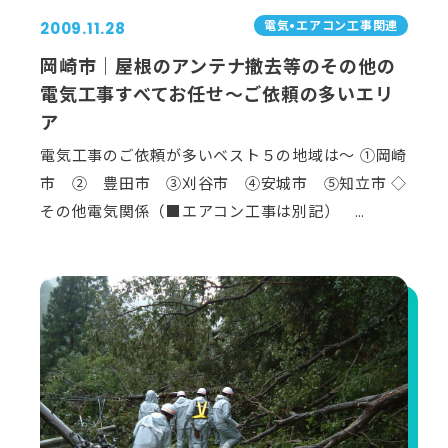
電気•エアコン⼯事関連
2009.11.28
岡崎市｜屋根のアンテナ撤去等のその他の
電気工事すべてお任せ～ご依頼の多いエリ
ア
電気工事のご依頼が多いベスト５の地域は～ ①岡崎
市 ② 豊田市 ③刈谷市 ④安城市 ⑤知立市 ◇
その他電気関係（■エアコン工事は別記） …