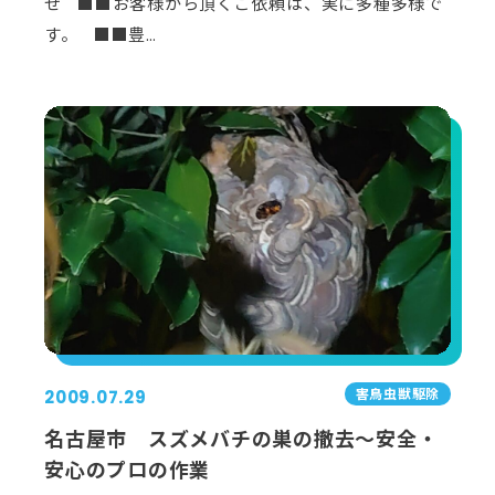
せ ■■お客様から頂くご依頼は、実に多種多様で
す。 ■■豊…
害⿃⾍獣駆除
2009.07.29
名古屋市 スズメバチの巣の撤去～安全・
安心のプロの作業