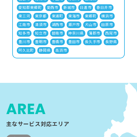
愛知郡東郷町
愛西市
新城市
日進市
春日井市
東三河
東京都
東浦町
東海市
東郷町
横浜市
江南市
清須市
湖西市
瀬戸市
犬山市
田原市
知多市
知立市
碧南市
神奈川県
蒲郡市
西尾市
豊川市
豊明市
豊橋市
豊田市
長久手市
長野県
阿久比町
静岡県
高浜市
AREA
主なサービス対応エリア