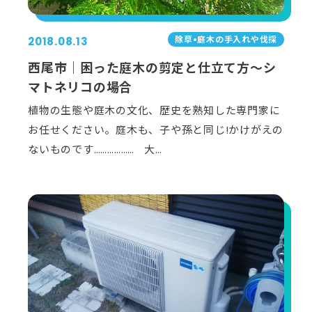
除草•庭⽊の⼿⼊れや伐採
2018.08.13
西尾市｜困った庭木の剪定と仕立て方～シ
マトネリコの場合
植物の生態や庭木の文化、歴史を熟知した専門家に
お任せください。庭木も、子や孫と同じ!かけがえの
ないものです……………… 大…