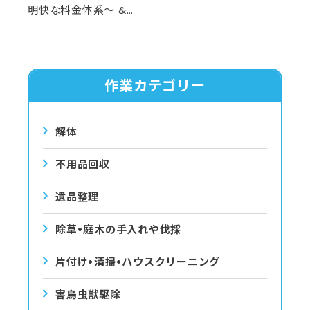
明快な料金体系～ &…
作業カテゴリー
解体
不用品回収
遺品整理
除草•庭⽊の⼿⼊れや伐採
⽚付け•清掃•ハウスクリーニング
害⿃⾍獣駆除