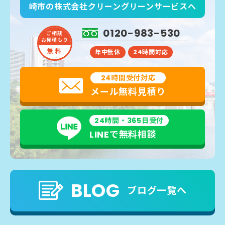
崎市の株式会社クリーングリーンサービスへ
0120-983-530
ご相談
お見積もり
無 料
年中無休
24時間対応
24時間受付対応
メール無料見積り
24時間・365日受付
LINEで無料相談
BLOG
ブログ一覧へ