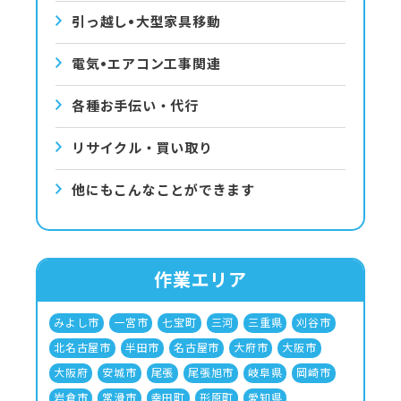
引っ越し•⼤型家具移動
電気•エアコン⼯事関連
各種お手伝い・代行
リサイクル・買い取り
他にもこんなことができます
作業エリア
みよし市
一宮市
七宝町
三河
三重県
刈谷市
北名古屋市
半田市
名古屋市
大府市
大阪市
大阪府
安城市
尾張
尾張旭市
岐阜県
岡崎市
岩倉市
常滑市
幸田町
形原町
愛知県