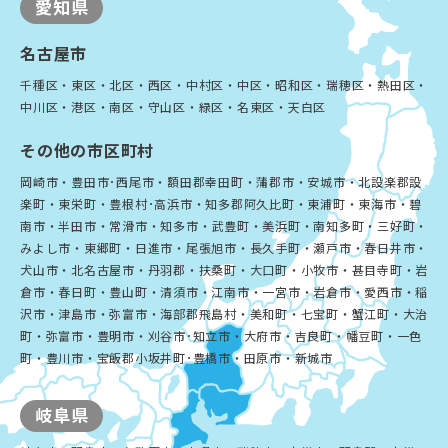
愛知県
名古屋市
千種区・東区・北区・西区・中村区・中区・昭和区・瑞穂区・熱田区・
中川区・港区・南区・守山区・緑区・名東区・天白区
その他の市区町村
岡崎市・豊田市･西尾市・額田郡幸田町・蒲郡市・安城市・北設楽郡設
楽町・東栄町・豊根村･高浜市・知多郡阿久比町・東浦町・東海市・碧
南市・半田市・常滑市・知多市・武豊町・美浜町・南知多町・三好町・
みよし市・東郷町・日進市・尾張旭市・長久手町・瀬戸市・春日井市・
犬山市・北名古屋市・丹羽郡・扶桑町・大口町・小牧市・甚目寺町・岩
倉市・春日町・豊山町・清須市・江南市・一宮市・岩倉市・愛西市・稲
沢市・津島市・弥富市・海部郡飛島村・美和町・七宝町・蟹江町・大治
町・弥富市・豊明市・刈谷市･知立市・大府市・吉良町・幡豆町・一色
町・豊川市・宝飯郡小坂井町･豊橋市・田原市・新城市
岐阜県