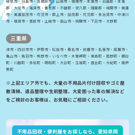
岐阜市・羽島市・各務原市・山県市・瑞穂市・本巣市・羽島郡・本巣
郡・大垣市・海津市・養老郡・不破郡・安八郡・揖斐郡・域関市・美濃
市・美濃加茂市・可児市・郡上市・加茂郡・可児郡・多治見市・中津川
市・瑞浪市・恵那市・土岐市・高山市・飛騨市・下呂市・大野郡
三重県
津市・四日市市・伊勢市・松阪市・桑名市・鈴鹿市・名張市・尾鷲市・
亀山市・鳥羽市・熊野市・いなべ市・木曽岬町・東員町・菰野町・朝日
町・川越町・多気町・明和町・大台町・玉城町・度会町・大紀町・南伊
勢町
※上記エリア外でも、大量の不用品片付け回収やゴミ屋
敷清掃、遺品整理や生前整理、大変困った事の解決など
をご検討のお客様は、お気軽にご相談ください。
不用品回収・便利屋をお探しなら、愛知県岡