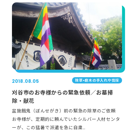
除草•庭⽊の⼿⼊れや伐採
2018.08.05
刈谷市のお寺様からの緊急依頼／お墓掃
除・献花
盆施餓鬼（ぼんせがき）前の緊急の除草のご依頼
お寺様が、定期的に頼んでいたシルバー人材センタ
ーが、この猛暑で派遣を急に自粛…