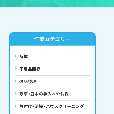
作業カテゴリー
解体
不用品回収
遺品整理
除草•庭⽊の⼿⼊れや伐採
⽚付け•清掃•ハウスクリーニング