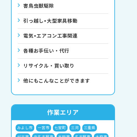
害⿃⾍獣駆除
引っ越し•⼤型家具移動
電気•エアコン⼯事関連
各種お手伝い・代行
リサイクル・買い取り
他にもこんなことができます
作業エリア
みよし市
一宮市
七宝町
三河
三重県
刈谷市
北名古屋市
半田市
名古屋市
大府市