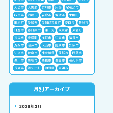
大阪市
大阪府
安城市
尾張
尾張旭市
岐阜県
岡崎市
岩倉市
常滑市
幸田町
形原町
愛知県
愛知郡東郷町
愛西市
新城市
日進市
春日井市
東三河
東京都
東浦町
東海市
東郷町
横浜市
江南市
清須市
湖西市
瀬戸市
犬山市
田原市
知多市
知立市
碧南市
神奈川県
蒲郡市
西尾市
豊川市
豊明市
豊橋市
豊田市
長久手市
長野県
阿久比町
静岡県
高浜市
月別アーカイブ
2026年3月