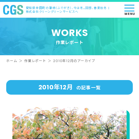
愛知県幸田町の筆柿（ふでがき）、今は冬。回想、春夏秋冬 |
株式会社クリーングリーンサービスへ
MENU
WORKS
作業レポート
ホーム
＞
作業レポート
＞
2010年12月のアーカイブ
2010年12月
の記事一覧