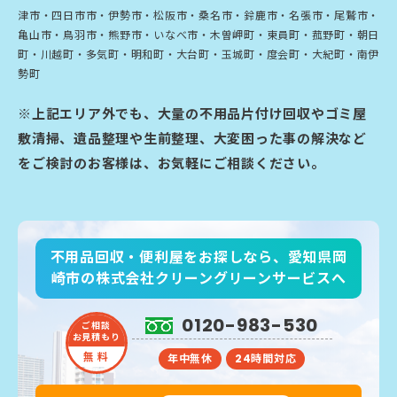
津市・四日市市・伊勢市・松阪市・桑名市・鈴鹿市・名張市・尾鷲市・
亀山市・鳥羽市・熊野市・いなべ市・木曽岬町・東員町・菰野町・朝日
町・川越町・多気町・明和町・大台町・玉城町・度会町・大紀町・南伊
勢町
※上記エリア外でも、大量の不用品片付け回収やゴミ屋
敷清掃、遺品整理や生前整理、大変困った事の解決など
をご検討のお客様は、お気軽にご相談ください。
不用品回収・便利屋をお探しなら、愛知県岡
崎市の株式会社クリーングリーンサービスへ
0120-983-530
ご相談
お見積もり
無 料
年中無休
24時間対応