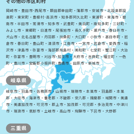
その他の市区町村
岡崎市・豊田市･西尾市・額田郡幸田町・蒲郡市・安城市・北設楽郡設
楽町・東栄町・豊根村･高浜市・知多郡阿久比町・東浦町・東海市・碧
南市・半田市・常滑市・知多市・武豊町・美浜町・南知多町・三好町・
みよし市・東郷町・日進市・尾張旭市・長久手町・瀬戸市・春日井市・
犬山市・北名古屋市・丹羽郡・扶桑町・大口町・小牧市・甚目寺町・岩
倉市・春日町・豊山町・清須市・江南市・一宮市・岩倉市・愛西市・稲
沢市・津島市・弥富市・海部郡飛島村・美和町・七宝町・蟹江町・大治
町・弥富市・豊明市・刈谷市･知立市・大府市・吉良町・幡豆町・一色
町・豊川市・宝飯郡小坂井町･豊橋市・田原市・新城市
岐阜県
岐阜市・羽島市・各務原市・山県市・瑞穂市・本巣市・羽島郡・本巣
郡・大垣市・海津市・養老郡・不破郡・安八郡・揖斐郡・域関市・美濃
市・美濃加茂市・可児市・郡上市・加茂郡・可児郡・多治見市・中津川
市・瑞浪市・恵那市・土岐市・高山市・飛騨市・下呂市・大野郡
三重県