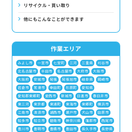
リサイクル・買い取り
他にもこんなことができます
作業エリア
みよし市
一宮市
七宝町
三河
三重県
刈谷市
北名古屋市
半田市
名古屋市
大府市
大阪市
大阪府
安城市
尾張
尾張旭市
岐阜県
岡崎市
岩倉市
常滑市
幸田町
形原町
愛知県
愛知郡東郷町
愛西市
新城市
日進市
春日井市
東三河
東京都
東浦町
東海市
東郷町
横浜市
江南市
清須市
湖西市
瀬戸市
犬山市
田原市
知多市
知立市
碧南市
神奈川県
蒲郡市
西尾市
豊川市
豊明市
豊橋市
豊田市
長久手市
長野県