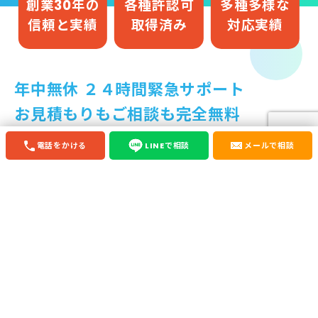
創業30年の
各種許認可
多種多様な
信頼と実績
取得済み
対応実績
年中無休 ２４時間緊急サポート
お見積もりもご相談も完全無料
電話をかける
LINEで相談
メールで相談
プロの技術と組織力！
いくつかの内容を同時
に
解決させるのが私たちの強みです！
愛知県岡崎市に拠点を置き、愛知県全域、隣接他県をサ
ービスエリアとする何でもできる総合便利業です。
・「家具やゴミ等不要品を片付けて」
・「ゴミ屋敷の掃除もして」