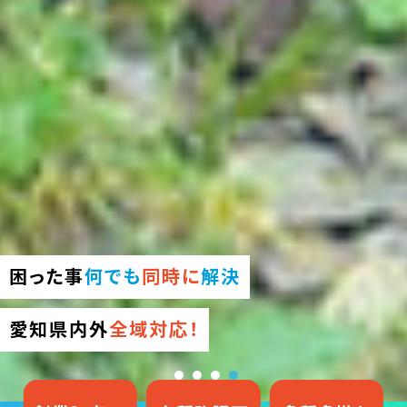
困った事
何でも
同時に
解決
愛知県内外
全域対応！