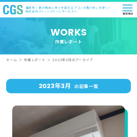
蒲郡市｜家の解体に伴う全部のエアコンの取り外しを安く |
株式会社クリーングリーンサービスへ
MENU
WORKS
作業レポート
ホーム
＞
作業レポート
＞
2023年3月のアーカイブ
2023年3月
の記事一覧