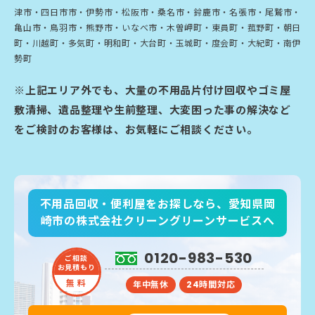
津市・四日市市・伊勢市・松阪市・桑名市・鈴鹿市・名張市・尾鷲市・
亀山市・鳥羽市・熊野市・いなべ市・木曽岬町・東員町・菰野町・朝日
町・川越町・多気町・明和町・大台町・玉城町・度会町・大紀町・南伊
勢町
※上記エリア外でも、大量の不用品片付け回収やゴミ屋
敷清掃、遺品整理や生前整理、大変困った事の解決など
をご検討のお客様は、お気軽にご相談ください。
不用品回収・便利屋をお探しなら、愛知県岡
崎市の株式会社クリーングリーンサービスへ
0120-983-530
ご相談
お見積もり
無 料
年中無休
24時間対応