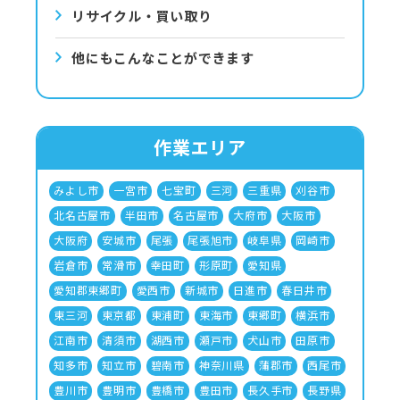
リサイクル・買い取り
他にもこんなことができます
作業エリア
みよし市
一宮市
七宝町
三河
三重県
刈谷市
北名古屋市
半田市
名古屋市
大府市
大阪市
大阪府
安城市
尾張
尾張旭市
岐阜県
岡崎市
岩倉市
常滑市
幸田町
形原町
愛知県
愛知郡東郷町
愛西市
新城市
日進市
春日井市
東三河
東京都
東浦町
東海市
東郷町
横浜市
江南市
清須市
湖西市
瀬戸市
犬山市
田原市
知多市
知立市
碧南市
神奈川県
蒲郡市
西尾市
豊川市
豊明市
豊橋市
豊田市
長久手市
長野県