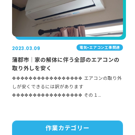
電気•エアコン⼯事関連
2023.03.09
蒲郡市｜家の解体に伴う全部のエアコンの
取り外しを安く
✥✥✥✥✥✥✥✥✥✥✥✥✥✥✥✥✥ エアコンの取り外
しが安くできるには訳があります
✥✥✥✥✥✥✥✥✥✥✥✥✥✥✥✥✥ その１…
作業カテゴリー