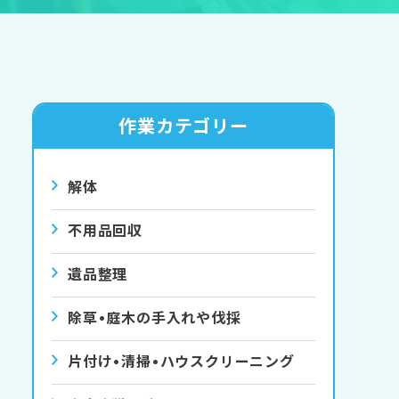
作業カテゴリー
解体
不用品回収
遺品整理
除草•庭⽊の⼿⼊れや伐採
⽚付け•清掃•ハウスクリーニング