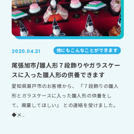
他にもこんなことができます
2020.04.21
尾張旭市/雛人形７段飾りやガラスケー
スに入った雛人形の供養できます
愛知県瀬戸市のお客様から、 『７段飾りの雛人
形とガラスケースに入った雛人形の供養をし
て、廃棄してほしい』 との連絡を受けました。
◆メ…