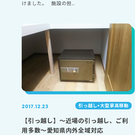
けました。 施設の担…
引っ越し•⼤型家具移動
2017.12.23
【引っ越し】～近場の引っ越し、ご利
用多数～愛知県内外全域対応