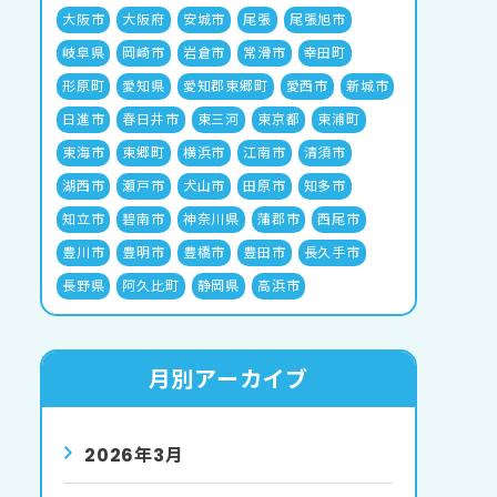
大阪市
大阪府
安城市
尾張
尾張旭市
岐阜県
岡崎市
岩倉市
常滑市
幸田町
形原町
愛知県
愛知郡東郷町
愛西市
新城市
日進市
春日井市
東三河
東京都
東浦町
東海市
東郷町
横浜市
江南市
清須市
湖西市
瀬戸市
犬山市
田原市
知多市
知立市
碧南市
神奈川県
蒲郡市
西尾市
豊川市
豊明市
豊橋市
豊田市
長久手市
長野県
阿久比町
静岡県
高浜市
月別アーカイブ
2026年3月