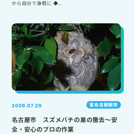
から自分で身軽に ◆…
害⿃⾍獣駆除
2009.07.29
名古屋市 スズメバチの巣の撤去～安
全・安心のプロの作業