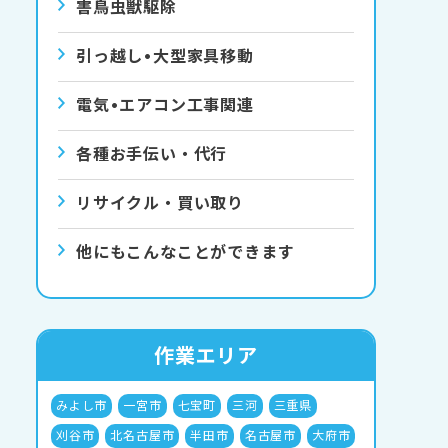
害⿃⾍獣駆除
引っ越し•⼤型家具移動
電気•エアコン⼯事関連
各種お手伝い・代行
リサイクル・買い取り
他にもこんなことができます
作業エリア
みよし市
一宮市
七宝町
三河
三重県
刈谷市
北名古屋市
半田市
名古屋市
大府市