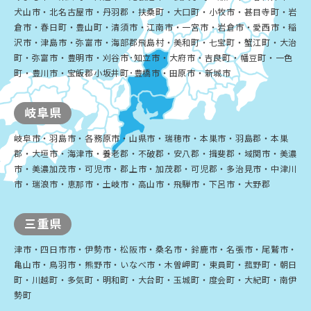
犬山市・北名古屋市・丹羽郡・扶桑町・大口町・小牧市・甚目寺町・岩
倉市・春日町・豊山町・清須市・江南市・一宮市・岩倉市・愛西市・稲
沢市・津島市・弥富市・海部郡飛島村・美和町・七宝町・蟹江町・大治
町・弥富市・豊明市・刈谷市･知立市・大府市・吉良町・幡豆町・一色
町・豊川市・宝飯郡小坂井町･豊橋市・田原市・新城市
岐阜県
岐阜市・羽島市・各務原市・山県市・瑞穂市・本巣市・羽島郡・本巣
郡・大垣市・海津市・養老郡・不破郡・安八郡・揖斐郡・域関市・美濃
市・美濃加茂市・可児市・郡上市・加茂郡・可児郡・多治見市・中津川
市・瑞浪市・恵那市・土岐市・高山市・飛騨市・下呂市・大野郡
三重県
津市・四日市市・伊勢市・松阪市・桑名市・鈴鹿市・名張市・尾鷲市・
亀山市・鳥羽市・熊野市・いなべ市・木曽岬町・東員町・菰野町・朝日
町・川越町・多気町・明和町・大台町・玉城町・度会町・大紀町・南伊
勢町