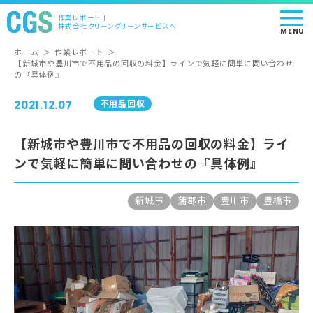
作業レポート |
株式会社クリーングリーンサービスへ
MENU
ホーム
＞
作業レポート
＞
【新城市や豊川市で不用品の回収の料金】ラインで気軽に簡単に問い合わせ
の『具体例』
2021.12.07
不用品回収
【新城市や豊川市で不用品の回収の料金】ライ
ンで気軽に簡単に問い合わせの『具体例』
新城市
蒲郡市
豊川市
豊橋市