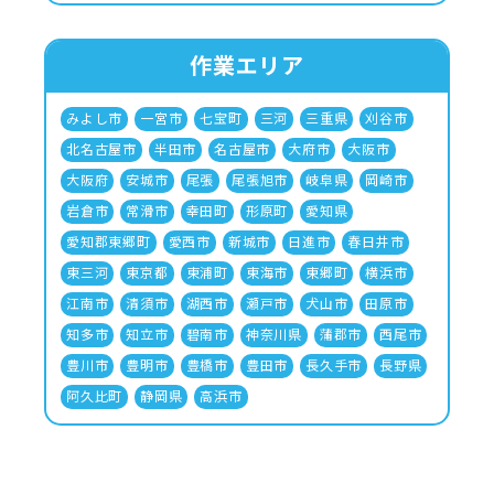
作業エリア
みよし市
一宮市
七宝町
三河
三重県
刈谷市
北名古屋市
半田市
名古屋市
大府市
大阪市
大阪府
安城市
尾張
尾張旭市
岐阜県
岡崎市
岩倉市
常滑市
幸田町
形原町
愛知県
愛知郡東郷町
愛西市
新城市
日進市
春日井市
東三河
東京都
東浦町
東海市
東郷町
横浜市
江南市
清須市
湖西市
瀬戸市
犬山市
田原市
知多市
知立市
碧南市
神奈川県
蒲郡市
西尾市
豊川市
豊明市
豊橋市
豊田市
長久手市
長野県
阿久比町
静岡県
高浜市