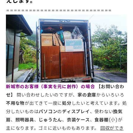
えします。
============================
新城市のお客様（事実を元に創作）の場合
【お問い合わ
せ】
問い合わせしたいのですが、
家の倉庫
からいろいろ
不用な物
が出てきて一度に
処分
したいと考えています。処
分したいものは
パソコン
の
ディスプレイ
、使わない
換気
扇
、
照明器具
、
じゅうたん
、
衣装ケース
、
食器棚
(小)が
主になります。ゴミに近いものもあります。
回収ができ