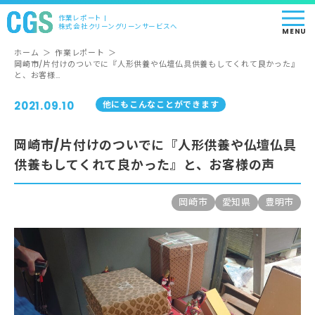
作業レポート |
株式会社クリーングリーンサービスへ
MENU
ホーム
＞
作業レポート
＞
岡崎市/片付けのついでに『人形供養や仏壇仏具供養もしてくれて良かった』
と、お客様…
2021.09.10
他にもこんなことができます
岡崎市/片付けのついでに『人形供養や仏壇仏具
供養もしてくれて良かった』と、お客様の声
岡崎市
愛知県
豊明市