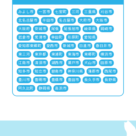
みよし市
一宮市
七宝町
三河
三重県
刈谷市
北名古屋市
半田市
名古屋市
大府市
大阪市
大阪府
安城市
尾張
尾張旭市
岐阜県
岡崎市
岩倉市
常滑市
幸田町
形原町
愛知県
愛知郡東郷町
愛西市
新城市
日進市
春日井市
東三河
東京都
東浦町
東海市
東郷町
横浜市
江南市
清須市
湖西市
瀬戸市
犬山市
田原市
知多市
知立市
碧南市
神奈川県
蒲郡市
西尾市
豊川市
豊明市
豊橋市
豊田市
長久手市
長野県
阿久比町
静岡県
高浜市