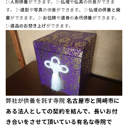
▷
人形供養
ができます。 ▷
仏壇
や
仏具
の供養ができま
す。 ▷
遺影
や
写真
の供養ができます。 ▷
仏壇の供養と廃
棄
ができます。 ▷
お位牌
や
遺骨
の
永代供養
ができます。
▷
遺品のお焚き上げ
ができます。
弊社が供養を託す寺院
名古屋市と岡崎市に
ある法人としての契約を結んで、長いお付
き合いをさせて頂いている有名な寺院で