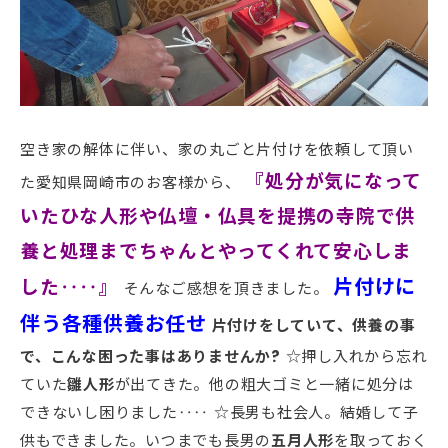
空き家の解体に伴い、家の丸ごと片付けを依頼して頂い
『処分が気になって
た愛知県岡崎市のお客様から、
いたひな人形や仏壇・仏具を提携の寺院で供
養と処理までちゃんとやってくれて安心しま
片付けに
した‥‥』
そんなご感想を頂きました。
伴う各種供養お任せ
片付けをしていて、供養の事
で、こんな困った事はありませんか?
☆押し入れから忘れ
ていた
雛人形
が出てきた。他の粗大ゴミと一緒に処分は
できないし困りました‥‥ ☆長男も社会人。結婚して子
供もできました。いつまでも長男の
五月人形
を取っておく