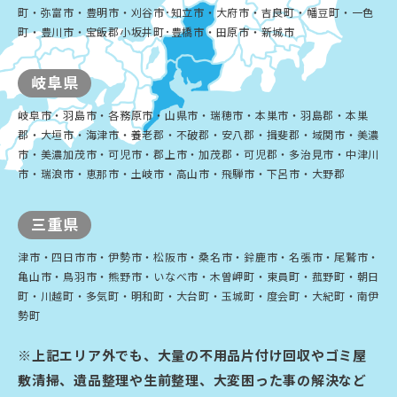
町・弥富市・豊明市・刈谷市･知立市・大府市・吉良町・幡豆町・一色
町・豊川市・宝飯郡小坂井町･豊橋市・田原市・新城市
岐阜県
岐阜市・羽島市・各務原市・山県市・瑞穂市・本巣市・羽島郡・本巣
郡・大垣市・海津市・養老郡・不破郡・安八郡・揖斐郡・域関市・美濃
市・美濃加茂市・可児市・郡上市・加茂郡・可児郡・多治見市・中津川
市・瑞浪市・恵那市・土岐市・高山市・飛騨市・下呂市・大野郡
三重県
津市・四日市市・伊勢市・松阪市・桑名市・鈴鹿市・名張市・尾鷲市・
亀山市・鳥羽市・熊野市・いなべ市・木曽岬町・東員町・菰野町・朝日
町・川越町・多気町・明和町・大台町・玉城町・度会町・大紀町・南伊
勢町
※上記エリア外でも、大量の不用品片付け回収やゴミ屋
敷清掃、遺品整理や生前整理、大変困った事の解決など