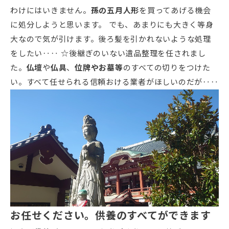
わけにはいきません。
孫の五月人形
を買ってあげる機会
に処分しようと思います。 でも、あまりにも大きく等身
大なので気が引けます。後ろ髪を引かれないような処理
をしたい‥‥ ☆後継ぎのいない遺品整理を任されまし
た。
仏壇
や
仏具
、
位牌やお墓等
のすべての切りをつけた
い。すべて任せられる信頼おける業者がほしいのだが‥‥
お任せください。供養のすべてができます