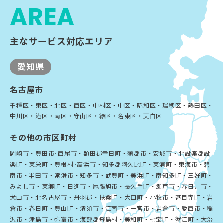
AREA
主なサービス対応エリア
愛知県
名古屋市
千種区・東区・北区・西区・中村区・中区・昭和区・瑞穂区・熱田区・
中川区・港区・南区・守山区・緑区・名東区・天白区
その他の市区町村
岡崎市・豊田市･西尾市・額田郡幸田町・蒲郡市・安城市・北設楽郡設
楽町・東栄町・豊根村･高浜市・知多郡阿久比町・東浦町・東海市・碧
南市・半田市・常滑市・知多市・武豊町・美浜町・南知多町・三好町・
みよし市・東郷町・日進市・尾張旭市・長久手町・瀬戸市・春日井市・
犬山市・北名古屋市・丹羽郡・扶桑町・大口町・小牧市・甚目寺町・岩
倉市・春日町・豊山町・清須市・江南市・一宮市・岩倉市・愛西市・稲
沢市・津島市・弥富市・海部郡飛島村・美和町・七宝町・蟹江町・大治