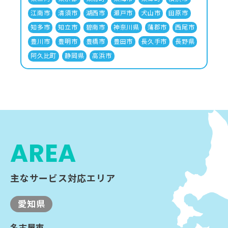
江南市
清須市
湖西市
瀬戸市
犬山市
田原市
知多市
知立市
碧南市
神奈川県
蒲郡市
西尾市
豊川市
豊明市
豊橋市
豊田市
長久手市
長野県
阿久比町
静岡県
高浜市
AREA
主なサービス対応エリア
愛知県
名古屋市