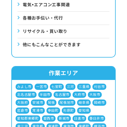
電気•エアコン⼯事関連
各種お手伝い・代行
リサイクル・買い取り
他にもこんなことができます
作業エリア
みよし市
一宮市
七宝町
三河
三重県
刈谷市
北名古屋市
半田市
名古屋市
大府市
大阪市
大阪府
安城市
尾張
尾張旭市
岐阜県
岡崎市
岩倉市
常滑市
幸田町
形原町
愛知県
愛知郡東郷町
愛西市
新城市
日進市
春日井市
東三河
東京都
東浦町
東海市
東郷町
横浜市