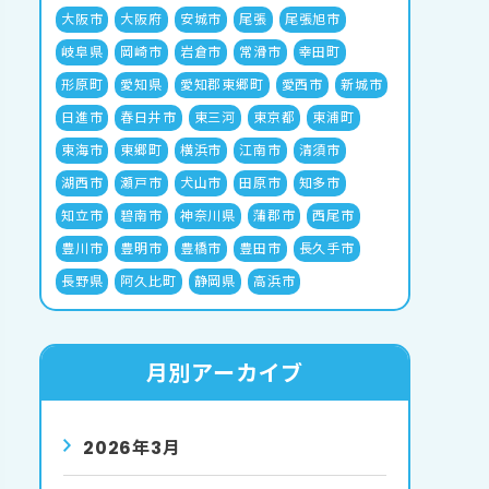
大阪市
大阪府
安城市
尾張
尾張旭市
岐阜県
岡崎市
岩倉市
常滑市
幸田町
形原町
愛知県
愛知郡東郷町
愛西市
新城市
日進市
春日井市
東三河
東京都
東浦町
東海市
東郷町
横浜市
江南市
清須市
湖西市
瀬戸市
犬山市
田原市
知多市
知立市
碧南市
神奈川県
蒲郡市
西尾市
豊川市
豊明市
豊橋市
豊田市
長久手市
長野県
阿久比町
静岡県
高浜市
月別アーカイブ
2026年3月