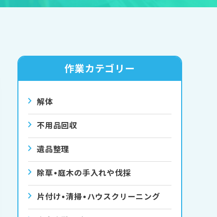
作業カテゴリー
解体
不用品回収
遺品整理
除草•庭⽊の⼿⼊れや伐採
⽚付け•清掃•ハウスクリーニング