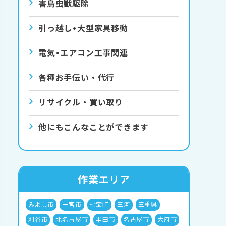
害⿃⾍獣駆除
引っ越し•⼤型家具移動
電気•エアコン⼯事関連
各種お手伝い・代行
リサイクル・買い取り
他にもこんなことができます
作業エリア
みよし市
一宮市
七宝町
三河
三重県
刈谷市
北名古屋市
半田市
名古屋市
大府市