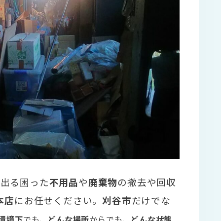
ら出る困った
不用品
や
廃棄物
の撤去や回収
本店
にお任せください。
刈谷市
だけでな
環境下
でも、
どんな場所
からでも、
どんな状態