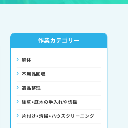
作業カテゴリー
解体
不用品回収
遺品整理
除草•庭⽊の⼿⼊れや伐採
⽚付け•清掃•ハウスクリーニング