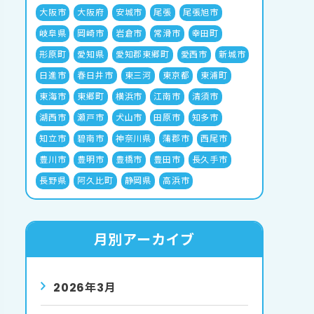
大阪市
大阪府
安城市
尾張
尾張旭市
岐阜県
岡崎市
岩倉市
常滑市
幸田町
形原町
愛知県
愛知郡東郷町
愛西市
新城市
日進市
春日井市
東三河
東京都
東浦町
東海市
東郷町
横浜市
江南市
清須市
湖西市
瀬戸市
犬山市
田原市
知多市
知立市
碧南市
神奈川県
蒲郡市
西尾市
豊川市
豊明市
豊橋市
豊田市
長久手市
長野県
阿久比町
静岡県
高浜市
月別アーカイブ
2026年3月