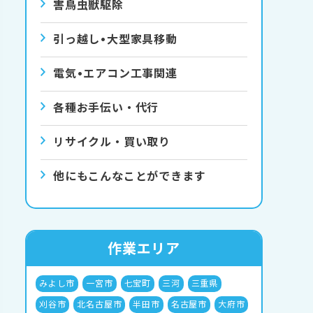
害⿃⾍獣駆除
引っ越し•⼤型家具移動
電気•エアコン⼯事関連
各種お手伝い・代行
リサイクル・買い取り
他にもこんなことができます
作業エリア
みよし市
一宮市
七宝町
三河
三重県
刈谷市
北名古屋市
半田市
名古屋市
大府市