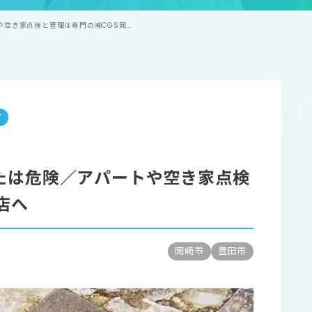
空き家点検と管理は専門の㈱CGS岡…
す
たは危険／アパートや空き家点検
店へ
岡崎市
豊田市