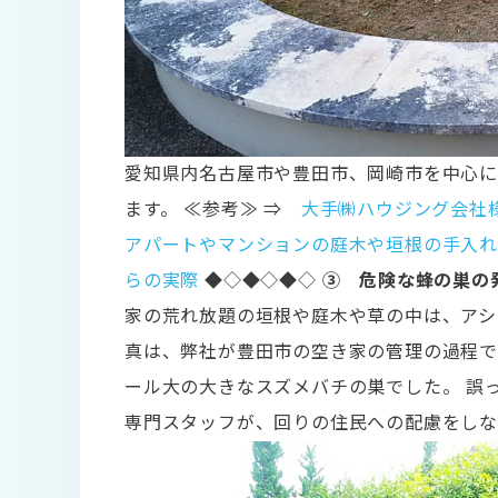
愛知県内名古屋市や豊田市、岡崎市を中心
ます。 ≪参考≫ ⇒
大手㈱ハウジング会社
アパートやマンションの庭木や垣根の手入
らの実際
◆◇◆◇◆◇
③ 危険な蜂の巣の
家の荒れ放題の垣根や庭木や草の中は、アシ
真は、弊社が豊田市の空き家の管理の過程で
ール大の大きなスズメバチの巣でした。 誤
専門スタッフが、回りの住民への配慮をし