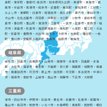
楽町・東栄町・豊根村･高浜市・知多郡阿久比町・東浦町・東海市・碧
南市・半田市・常滑市・知多市・武豊町・美浜町・南知多町・三好町・
みよし市・東郷町・日進市・尾張旭市・長久手町・瀬戸市・春日井市・
犬山市・北名古屋市・丹羽郡・扶桑町・大口町・小牧市・甚目寺町・岩
倉市・春日町・豊山町・清須市・江南市・一宮市・岩倉市・愛西市・稲
沢市・津島市・弥富市・海部郡飛島村・美和町・七宝町・蟹江町・大治
町・弥富市・豊明市・刈谷市･知立市・大府市・吉良町・幡豆町・一色
町・豊川市・宝飯郡小坂井町･豊橋市・田原市・新城市
岐阜県
岐阜市・羽島市・各務原市・山県市・瑞穂市・本巣市・羽島郡・本巣
郡・大垣市・海津市・養老郡・不破郡・安八郡・揖斐郡・域関市・美濃
市・美濃加茂市・可児市・郡上市・加茂郡・可児郡・多治見市・中津川
市・瑞浪市・恵那市・土岐市・高山市・飛騨市・下呂市・大野郡
三重県
津市・四日市市・伊勢市・松阪市・桑名市・鈴鹿市・名張市・尾鷲市・
亀山市・鳥羽市・熊野市・いなべ市・木曽岬町・東員町・菰野町・朝日