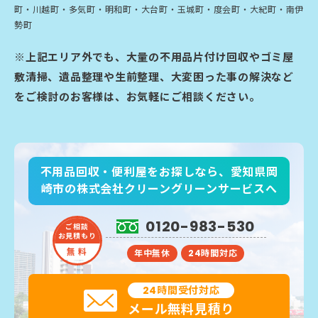
町・川越町・多気町・明和町・大台町・玉城町・度会町・大紀町・南伊
勢町
※上記エリア外でも、大量の不用品片付け回収やゴミ屋
敷清掃、遺品整理や生前整理、大変困った事の解決など
をご検討のお客様は、お気軽にご相談ください。
不用品回収・便利屋をお探しなら、愛知県岡
崎市の株式会社クリーングリーンサービスへ
0120-983-530
ご相談
お見積もり
無 料
年中無休
24時間対応
24時間受付対応
メール無料見積り