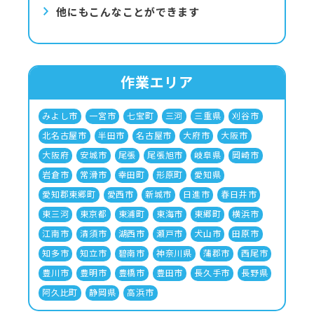
他にもこんなことができます
作業エリア
みよし市
一宮市
七宝町
三河
三重県
刈谷市
北名古屋市
半田市
名古屋市
大府市
大阪市
大阪府
安城市
尾張
尾張旭市
岐阜県
岡崎市
岩倉市
常滑市
幸田町
形原町
愛知県
愛知郡東郷町
愛西市
新城市
日進市
春日井市
東三河
東京都
東浦町
東海市
東郷町
横浜市
江南市
清須市
湖西市
瀬戸市
犬山市
田原市
知多市
知立市
碧南市
神奈川県
蒲郡市
西尾市
豊川市
豊明市
豊橋市
豊田市
長久手市
長野県
阿久比町
静岡県
高浜市