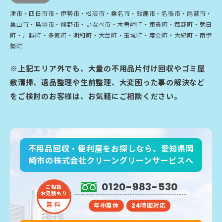
津市・四日市市・伊勢市・松阪市・桑名市・鈴鹿市・名張市・尾鷲市・
亀山市・鳥羽市・熊野市・いなべ市・木曽岬町・東員町・菰野町・朝日
町・川越町・多気町・明和町・大台町・玉城町・度会町・大紀町・南伊
勢町
※上記エリア外でも、大量の不用品片付け回収やゴミ屋
敷清掃、遺品整理や生前整理、大変困った事の解決など
をご検討のお客様は、お気軽にご相談ください。
不用品回収・便利屋をお探しなら、愛知県岡
崎市の株式会社クリーングリーンサービスへ
0120-983-530
ご相談
お見積もり
無 料
年中無休
24時間対応