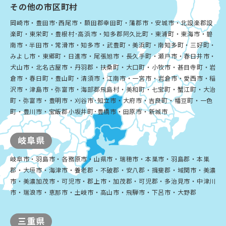
その他の市区町村
岡崎市・豊田市･西尾市・額田郡幸田町・蒲郡市・安城市・北設楽郡設
楽町・東栄町・豊根村･高浜市・知多郡阿久比町・東浦町・東海市・碧
南市・半田市・常滑市・知多市・武豊町・美浜町・南知多町・三好町・
みよし市・東郷町・日進市・尾張旭市・長久手町・瀬戸市・春日井市・
犬山市・北名古屋市・丹羽郡・扶桑町・大口町・小牧市・甚目寺町・岩
倉市・春日町・豊山町・清須市・江南市・一宮市・岩倉市・愛西市・稲
沢市・津島市・弥富市・海部郡飛島村・美和町・七宝町・蟹江町・大治
町・弥富市・豊明市・刈谷市･知立市・大府市・吉良町・幡豆町・一色
町・豊川市・宝飯郡小坂井町･豊橋市・田原市・新城市
岐阜県
岐阜市・羽島市・各務原市・山県市・瑞穂市・本巣市・羽島郡・本巣
郡・大垣市・海津市・養老郡・不破郡・安八郡・揖斐郡・域関市・美濃
市・美濃加茂市・可児市・郡上市・加茂郡・可児郡・多治見市・中津川
市・瑞浪市・恵那市・土岐市・高山市・飛騨市・下呂市・大野郡
三重県