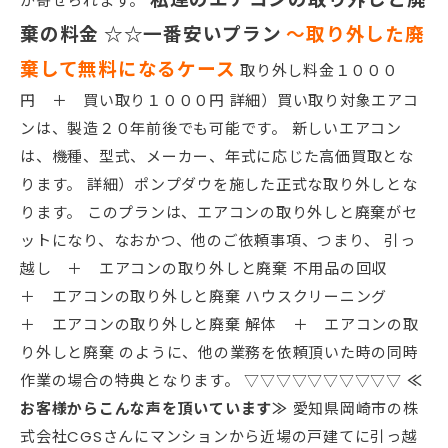
が寄せられます。
棄の料金
☆☆一番安いプラン
～取り外した廃
棄して無料になるケース
取り外し料金１０００
円 ＋ 買い取り１０００円 詳細）買い取り対象エアコ
ンは、製造２０年前後でも可能です。 新しいエアコン
は、機種、型式、メーカー、年式に応じた高価買取とな
ります。 詳細）ポンプダウを施した正式な取り外しとな
ります。 このプランは、エアコンの取り外しと廃棄がセ
ットになり、なおかつ、他のご依頼事項、つまり、 引っ
越し ＋ エアコンの取り外しと廃棄 不用品の回収
＋ エアコンの取り外しと廃棄 ハウスクリーニング
＋ エアコンの取り外しと廃棄 解体 ＋ エアコンの取
り外しと廃棄 のように、他の業務を依頼頂いた時の同時
作業の場合の特典となります。 ▽▽▽▽▽▽▽▽▽▽
≪
お客様からこんな声を頂いています≫
愛知県岡崎市の株
式会社CGSさんにマンションから近場の戸建てに引っ越