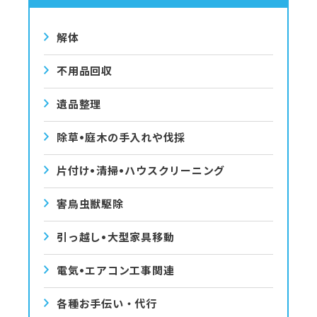
解体
不用品回収
遺品整理
除草•庭⽊の⼿⼊れや伐採
⽚付け•清掃•ハウスクリーニング
害⿃⾍獣駆除
引っ越し•⼤型家具移動
電気•エアコン⼯事関連
各種お手伝い・代行