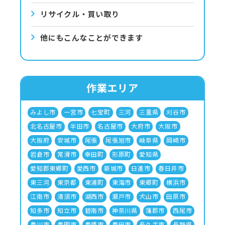
リサイクル・買い取り
他にもこんなことができます
作業エリア
みよし市
一宮市
七宝町
三河
三重県
刈谷市
北名古屋市
半田市
名古屋市
大府市
大阪市
大阪府
安城市
尾張
尾張旭市
岐阜県
岡崎市
岩倉市
常滑市
幸田町
形原町
愛知県
愛知郡東郷町
愛西市
新城市
日進市
春日井市
東三河
東京都
東浦町
東海市
東郷町
横浜市
江南市
清須市
湖西市
瀬戸市
犬山市
田原市
知多市
知立市
碧南市
神奈川県
蒲郡市
西尾市
豊川市
豊明市
豊橋市
豊田市
長久手市
長野県