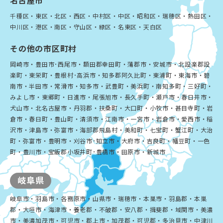
名古屋市
千種区・東区・北区・西区・中村区・中区・昭和区・瑞穂区・熱田区・
中川区・港区・南区・守山区・緑区・名東区・天白区
その他の市区町村
岡崎市・豊田市･西尾市・額田郡幸田町・蒲郡市・安城市・北設楽郡設
楽町・東栄町・豊根村･高浜市・知多郡阿久比町・東浦町・東海市・碧
南市・半田市・常滑市・知多市・武豊町・美浜町・南知多町・三好町・
みよし市・東郷町・日進市・尾張旭市・長久手町・瀬戸市・春日井市・
犬山市・北名古屋市・丹羽郡・扶桑町・大口町・小牧市・甚目寺町・岩
倉市・春日町・豊山町・清須市・江南市・一宮市・岩倉市・愛西市・稲
沢市・津島市・弥富市・海部郡飛島村・美和町・七宝町・蟹江町・大治
町・弥富市・豊明市・刈谷市･知立市・大府市・吉良町・幡豆町・一色
町・豊川市・宝飯郡小坂井町･豊橋市・田原市・新城市
岐阜県
岐阜市・羽島市・各務原市・山県市・瑞穂市・本巣市・羽島郡・本巣
郡・大垣市・海津市・養老郡・不破郡・安八郡・揖斐郡・域関市・美濃
市・美濃加茂市・可児市・郡上市・加茂郡・可児郡・多治見市・中津川