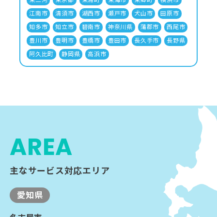
江南市
清須市
湖西市
瀬戸市
犬山市
田原市
知多市
知立市
碧南市
神奈川県
蒲郡市
西尾市
豊川市
豊明市
豊橋市
豊田市
長久手市
長野県
阿久比町
静岡県
高浜市
AREA
主なサービス対応エリア
愛知県