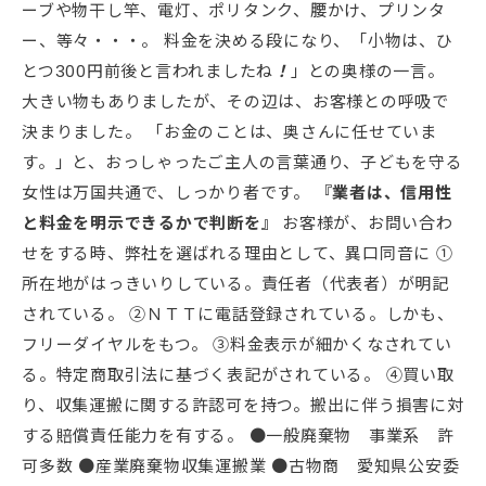
ーブや物干し竿、電灯、ポリタンク、腰かけ、プリンタ
ー、等々・・・。 料金を決める段になり、「小物は、ひ
とつ300円前後と言われましたね
！
」との奥様の一言。
大きい物もありましたが、その辺は、お客様との呼吸で
決まりました。 「お金のことは、奥さんに任せていま
す。」と、おっしゃったご主人の言葉通り、子どもを守る
女性は万国共通で、しっかり者です。
『業者は、信用性
と料金を明示できるかで判断を』
お客様が、お問い合わ
せをする時、弊社を選ばれる理由として、異口同音に ①
所在地がはっきいりしている。責任者（代表者）が明記
されている。 ②ＮＴＴに電話登録されている。しかも、
フリーダイヤルをもつ。 ③料金表示が細かくなされてい
る。特定商取引法に基づく表記がされている。 ④買い取
り、収集運搬に関する許認可を持つ。搬出に伴う損害に対
する賠償責任能力を有する。 ●一般廃棄物 事業系 許
可多数 ●産業廃棄物収集運搬業 ●古物商 愛知県公安委