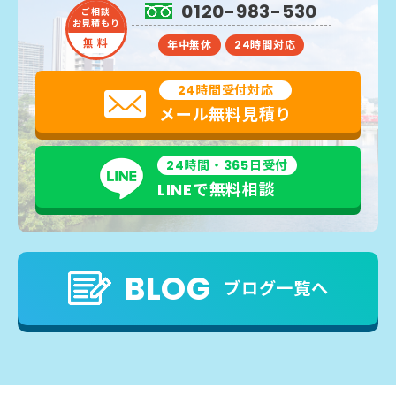
0120-983-530
ご相談
お見積もり
無 料
年中無休
24時間対応
24時間受付対応
メール無料見積り
24時間・365日受付
LINEで無料相談
BLOG
ブログ一覧へ