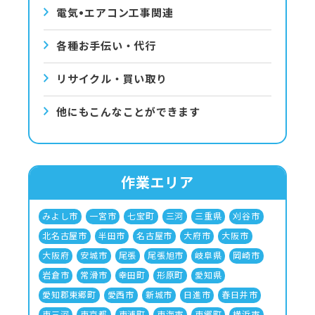
電気•エアコン⼯事関連
各種お手伝い・代行
リサイクル・買い取り
他にもこんなことができます
作業エリア
みよし市
一宮市
七宝町
三河
三重県
刈谷市
北名古屋市
半田市
名古屋市
大府市
大阪市
大阪府
安城市
尾張
尾張旭市
岐阜県
岡崎市
岩倉市
常滑市
幸田町
形原町
愛知県
愛知郡東郷町
愛西市
新城市
日進市
春日井市
東三河
東京都
東浦町
東海市
東郷町
横浜市