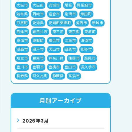
大阪市
大阪府
安城市
尾張
尾張旭市
岐阜県
岡崎市
岩倉市
常滑市
幸田町
形原町
愛知県
愛知郡東郷町
愛西市
新城市
日進市
春日井市
東三河
東京都
東浦町
東海市
東郷町
横浜市
江南市
清須市
湖西市
瀬戸市
犬山市
田原市
知多市
知立市
碧南市
神奈川県
蒲郡市
西尾市
豊川市
豊明市
豊橋市
豊田市
長久手市
長野県
阿久比町
静岡県
高浜市
月別アーカイブ
2026年3月