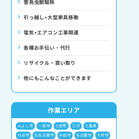
害⿃⾍獣駆除
引っ越し•⼤型家具移動
電気•エアコン⼯事関連
各種お手伝い・代行
リサイクル・買い取り
他にもこんなことができます
作業エリア
みよし市
一宮市
七宝町
三河
三重県
刈谷市
北名古屋市
半田市
名古屋市
大府市