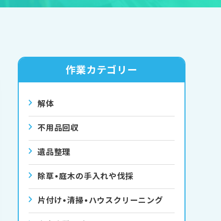
作業カテゴリー
解体
不用品回収
遺品整理
除草•庭⽊の⼿⼊れや伐採
⽚付け•清掃•ハウスクリーニング