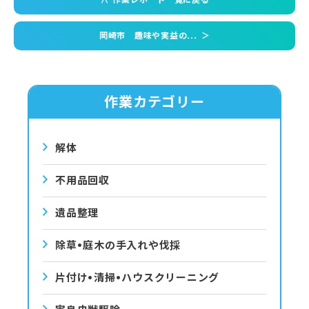
岡崎市 趣味や実益の...
＞
作業カテゴリー
解体
不用品回収
遺品整理
除草•庭⽊の⼿⼊れや伐採
⽚付け•清掃•ハウスクリーニング