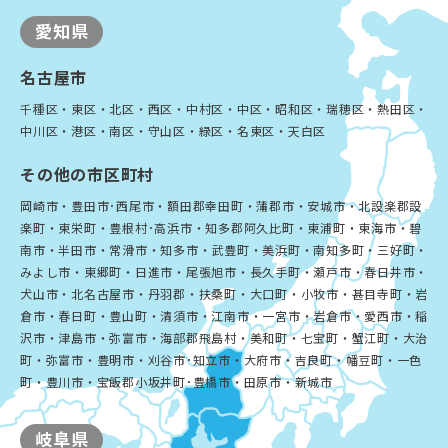
愛知県
名古屋市
千種区・東区・北区・西区・中村区・中区・昭和区・瑞穂区・熱田区・
中川区・港区・南区・守山区・緑区・名東区・天白区
その他の市区町村
岡崎市・豊田市･西尾市・額田郡幸田町・蒲郡市・安城市・北設楽郡設
楽町・東栄町・豊根村･高浜市・知多郡阿久比町・東浦町・東海市・碧
南市・半田市・常滑市・知多市・武豊町・美浜町・南知多町・三好町・
みよし市・東郷町・日進市・尾張旭市・長久手町・瀬戸市・春日井市・
犬山市・北名古屋市・丹羽郡・扶桑町・大口町・小牧市・甚目寺町・岩
倉市・春日町・豊山町・清須市・江南市・一宮市・岩倉市・愛西市・稲
沢市・津島市・弥富市・海部郡飛島村・美和町・七宝町・蟹江町・大治
町・弥富市・豊明市・刈谷市･知立市・大府市・吉良町・幡豆町・一色
町・豊川市・宝飯郡小坂井町･豊橋市・田原市・新城市
岐阜県