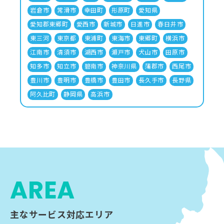
岩倉市
常滑市
幸田町
形原町
愛知県
愛知郡東郷町
愛西市
新城市
日進市
春日井市
東三河
東京都
東浦町
東海市
東郷町
横浜市
江南市
清須市
湖西市
瀬戸市
犬山市
田原市
知多市
知立市
碧南市
神奈川県
蒲郡市
西尾市
豊川市
豊明市
豊橋市
豊田市
長久手市
長野県
阿久比町
静岡県
高浜市
AREA
主なサービス対応エリア