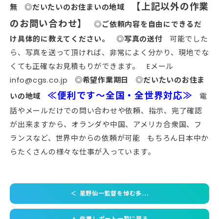
【上記以外の作業
無
◎だいたいのお住まいの地域
のお問い合わせ】
◎
ご依頼内容を自由にできるだ
け具体的に教えてください。
◎写真の送付
可能でした
ら、写真を送って頂ければ、非常によく分かり、現地でな
くても正確なお見積もりができます。 Eメール
info@cgs.co.jp
◎希望作業期日
◎だいたいのお住ま
≪便利です～全国・全世界対応≫
いの地域
電
話やメールだけでの問い合わせや依頼、指示、完了確認
が出来ますから、オランダや中国、アメリカ合衆国、フ
ランスなど、世界中からの依頼が可能 もちろん日本中か
らたくさんの様々な仕事が入っています。
＜
星野仙一監督を悼む多...
作業レポート一覧に戻る
＜