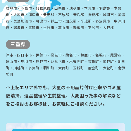
岐阜市・羽島市・各務原市・山県市・瑞穂市・本巣市・羽島郡・本巣
郡・大垣市・海津市・養老郡・不破郡・安八郡・揖斐郡・域関市・美濃
市・美濃加茂市・可児市・郡上市・加茂郡・可児郡・多治見市・中津川
市・瑞浪市・恵那市・土岐市・高山市・飛騨市・下呂市・大野郡
三重県
津市・四日市市・伊勢市・松阪市・桑名市・鈴鹿市・名張市・尾鷲市・
亀山市・鳥羽市・熊野市・いなべ市・木曽岬町・東員町・菰野町・朝日
町・川越町・多気町・明和町・大台町・玉城町・度会町・大紀町・南伊
勢町
※上記エリア外でも、大量の不用品片付け回収やゴミ屋
敷清掃、遺品整理や生前整理、大変困った事の解決など
をご検討のお客様は、お気軽にご相談ください。