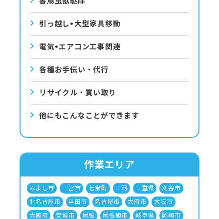
害⿃⾍獣駆除
引っ越し•⼤型家具移動
電気•エアコン⼯事関連
各種お手伝い・代行
リサイクル・買い取り
他にもこんなことができます
作業エリア
みよし市
一宮市
七宝町
三河
三重県
刈谷市
北名古屋市
半田市
名古屋市
大府市
大阪市
大阪府
安城市
尾張
尾張旭市
岐阜県
岡崎市