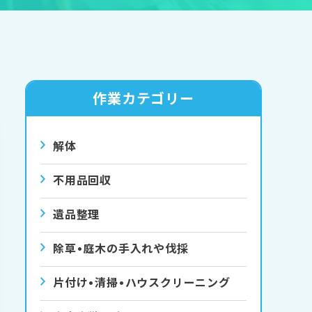
作業カテゴリー
解体
不用品回収
遺品整理
除草•庭⽊の⼿⼊れや伐採
⽚付け•清掃•ハウスクリーニング