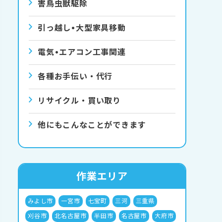
害⿃⾍獣駆除
引っ越し•⼤型家具移動
電気•エアコン⼯事関連
各種お手伝い・代行
リサイクル・買い取り
他にもこんなことができます
作業エリア
みよし市
一宮市
七宝町
三河
三重県
刈谷市
北名古屋市
半田市
名古屋市
大府市