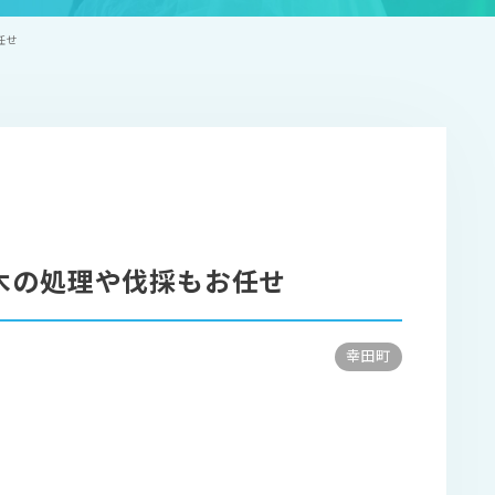
任せ
木の処理や伐採もお任せ
幸田町