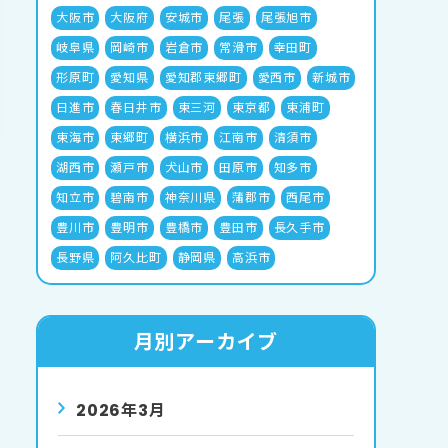
大阪市
大阪府
安城市
尾張
尾張旭市
岐阜県
岡崎市
岩倉市
常滑市
幸田町
形原町
愛知県
愛知郡東郷町
愛西市
新城市
日進市
春日井市
東三河
東京都
東浦町
東海市
東郷町
横浜市
江南市
清須市
湖西市
瀬戸市
犬山市
田原市
知多市
知立市
碧南市
神奈川県
蒲郡市
西尾市
豊川市
豊明市
豊橋市
豊田市
長久手市
長野県
阿久比町
静岡県
高浜市
月別アーカイブ
2026年3月