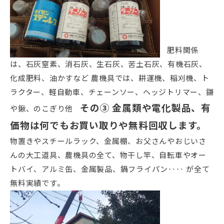
肥料関係
は、石灰窒素、消石灰、生石灰、苦土石灰、有機石灰、
化成肥料、油かすなど 農機具では、耕運機、稲刈機、ト
ラクター、軽自動車、チェーンソー、ヘッジトリマー、鎌
その③
金属類や電化製品、有
や鍬、のこぎり他
価物は何でもお買い取りや無料回収します。
物置きやスチールラック、金属棚、お父さんやおじいさ
んの大工道具、農機具の全て、物干し竿、自転車やオー
トバイ、アルミ缶、金属製品、鍋フライパン‥‥ が全て
無料実績です。