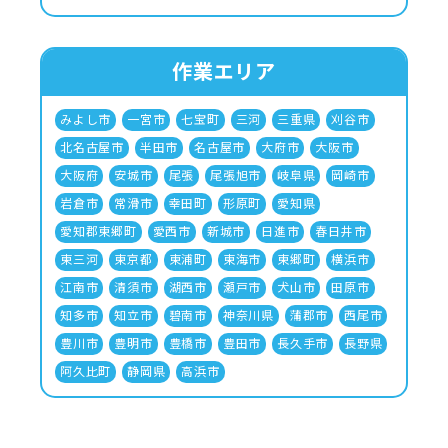
作業エリア
みよし市
一宮市
七宝町
三河
三重県
刈谷市
北名古屋市
半田市
名古屋市
大府市
大阪市
大阪府
安城市
尾張
尾張旭市
岐阜県
岡崎市
岩倉市
常滑市
幸田町
形原町
愛知県
愛知郡東郷町
愛西市
新城市
日進市
春日井市
東三河
東京都
東浦町
東海市
東郷町
横浜市
江南市
清須市
湖西市
瀬戸市
犬山市
田原市
知多市
知立市
碧南市
神奈川県
蒲郡市
西尾市
豊川市
豊明市
豊橋市
豊田市
長久手市
長野県
阿久比町
静岡県
高浜市