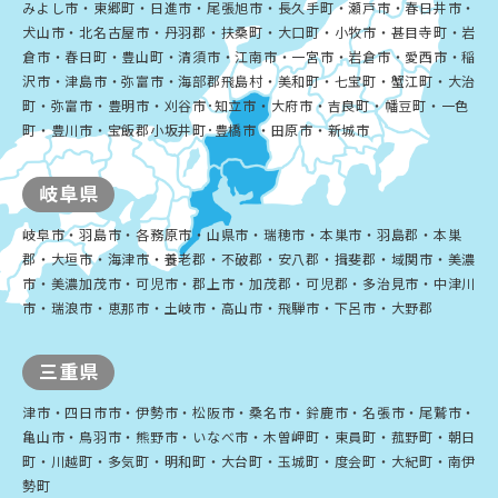
みよし市・東郷町・日進市・尾張旭市・長久手町・瀬戸市・春日井市・
犬山市・北名古屋市・丹羽郡・扶桑町・大口町・小牧市・甚目寺町・岩
倉市・春日町・豊山町・清須市・江南市・一宮市・岩倉市・愛西市・稲
沢市・津島市・弥富市・海部郡飛島村・美和町・七宝町・蟹江町・大治
町・弥富市・豊明市・刈谷市･知立市・大府市・吉良町・幡豆町・一色
町・豊川市・宝飯郡小坂井町･豊橋市・田原市・新城市
岐阜県
岐阜市・羽島市・各務原市・山県市・瑞穂市・本巣市・羽島郡・本巣
郡・大垣市・海津市・養老郡・不破郡・安八郡・揖斐郡・域関市・美濃
市・美濃加茂市・可児市・郡上市・加茂郡・可児郡・多治見市・中津川
市・瑞浪市・恵那市・土岐市・高山市・飛騨市・下呂市・大野郡
三重県
津市・四日市市・伊勢市・松阪市・桑名市・鈴鹿市・名張市・尾鷲市・
亀山市・鳥羽市・熊野市・いなべ市・木曽岬町・東員町・菰野町・朝日
町・川越町・多気町・明和町・大台町・玉城町・度会町・大紀町・南伊
勢町