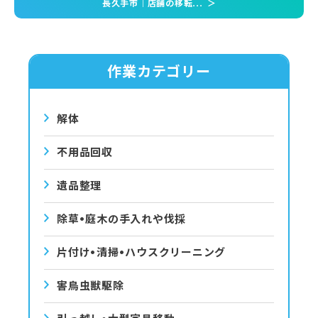
長久手市｜店舗の移転...
＞
作業カテゴリー
解体
不用品回収
遺品整理
除草•庭⽊の⼿⼊れや伐採
⽚付け•清掃•ハウスクリーニング
害⿃⾍獣駆除