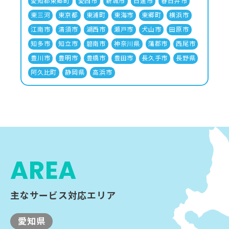
愛知郡東郷町
愛西市
新城市
日進市
春日井市
東三河
東京都
東浦町
東海市
東郷町
横浜市
江南市
清須市
湖西市
瀬戸市
犬山市
田原市
知多市
知立市
碧南市
神奈川県
蒲郡市
西尾市
豊川市
豊明市
豊橋市
豊田市
長久手市
長野県
阿久比町
静岡県
高浜市
AREA
主なサービス対応エリア
愛知県