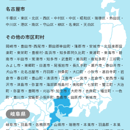
名古屋市
千種区・東区・北区・西区・中村区・中区・昭和区・瑞穂区・熱田区・
中川区・港区・南区・守山区・緑区・名東区・天白区
その他の市区町村
岡崎市・豊田市･西尾市・額田郡幸田町・蒲郡市・安城市・北設楽郡設
楽町・東栄町・豊根村･高浜市・知多郡阿久比町・東浦町・東海市・碧
南市・半田市・常滑市・知多市・武豊町・美浜町・南知多町・三好町・
みよし市・東郷町・日進市・尾張旭市・長久手町・瀬戸市・春日井市・
犬山市・北名古屋市・丹羽郡・扶桑町・大口町・小牧市・甚目寺町・岩
倉市・春日町・豊山町・清須市・江南市・一宮市・岩倉市・愛西市・稲
沢市・津島市・弥富市・海部郡飛島村・美和町・七宝町・蟹江町・大治
町・弥富市・豊明市・刈谷市･知立市・大府市・吉良町・幡豆町・一色
町・豊川市・宝飯郡小坂井町･豊橋市・田原市・新城市
岐阜県
岐阜市・羽島市・各務原市・山県市・瑞穂市・本巣市・羽島郡・本巣