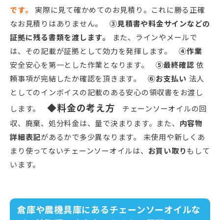
です。
実際に見て確かめてのお見積り。これに勝る正確
なお見積りはありません。
③見積書や料金サインなどの
証拠に残る書類を渡します。
また、ラインやメールで
は、その記載が証拠として効力を発揮します。
④作業
安全安心を第一とした作業となります。
⑤最終確認
依
頼事項が完結したか確認を頂きます。
⑥お支払い
法人
としてのインボイスの記載のある安心の領収書をお渡し
◆料金の考え方
します。
チェーンソーオイルの回
収、廃棄、処分料金は、量で決まります。また、
内容物
詳細表記
があるかで多少異なります。 未使用や新しくあ
まり使ってないチェーンソーオイルは、
お買い取り
もして
います。
倉庫や農機具庫にあるチェーンソーオイルな