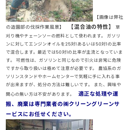
【画像は弊社
【混合油の特性】
の造園部の伐採作業風景】
草
刈り機やチェーンソーの燃料として使われます。 ガソリ
ンに対してエンジンオイルを25対1あるいは50対1の比率
で混合します。最近では50対1の比率が主流となっていま
す。 可燃性は、ガソリンと同じなので引火は非常に危険
ですから取り扱いは極めて注意が必要です。 農協系のガ
ソリンスタンドやホームセンターで気軽に手に入れる事
が出来ますが、処分の方法は難しいです。 また、興味や
適正な処理や運
関心の無い方は不安があります。
搬、廃棄は専門業者の㈱クリーングリーンサ
ービスにお任せください。