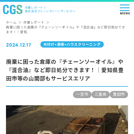
作業レポート |
株式会社クリーングリーンサービスへ
MENU
ホーム
＞
作業レポート
＞
廃棄に困った倉庫の『チェーンソーオイル』や『混合油』など即日処分でき
ます！｜愛知…
2024.12.17
⽚付け•清掃•ハウスクリーニング
廃棄に困った倉庫の『チェーンソーオイル』や
『混合油』など即日処分できます！｜愛知県豊
田市等の山間部もサービスエリア
一宮市
三重県
豊田市