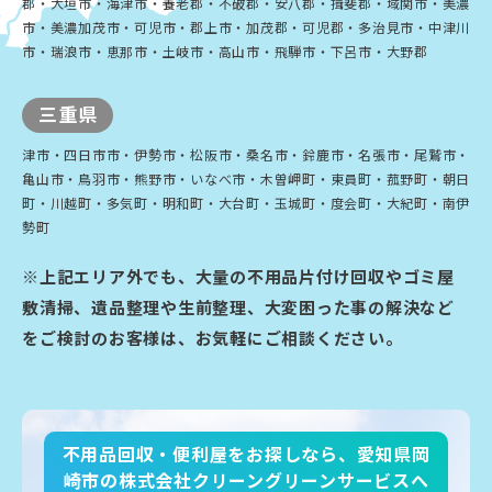
郡・大垣市・海津市・養老郡・不破郡・安八郡・揖斐郡・域関市・美濃
市・美濃加茂市・可児市・郡上市・加茂郡・可児郡・多治見市・中津川
市・瑞浪市・恵那市・土岐市・高山市・飛騨市・下呂市・大野郡
三重県
津市・四日市市・伊勢市・松阪市・桑名市・鈴鹿市・名張市・尾鷲市・
亀山市・鳥羽市・熊野市・いなべ市・木曽岬町・東員町・菰野町・朝日
町・川越町・多気町・明和町・大台町・玉城町・度会町・大紀町・南伊
勢町
※上記エリア外でも、大量の不用品片付け回収やゴミ屋
敷清掃、遺品整理や生前整理、大変困った事の解決など
をご検討のお客様は、お気軽にご相談ください。
不用品回収・便利屋をお探しなら、愛知県岡
崎市の株式会社クリーングリーンサービスへ