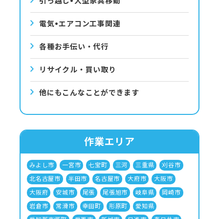
引っ越し•⼤型家具移動
電気•エアコン⼯事関連
各種お手伝い・代行
リサイクル・買い取り
他にもこんなことができます
作業エリア
みよし市
一宮市
七宝町
三河
三重県
刈谷市
北名古屋市
半田市
名古屋市
大府市
大阪市
大阪府
安城市
尾張
尾張旭市
岐阜県
岡崎市
岩倉市
常滑市
幸田町
形原町
愛知県