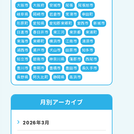
大阪市
大阪府
安城市
尾張
尾張旭市
岐阜県
岡崎市
岩倉市
常滑市
幸田町
形原町
愛知県
愛知郡東郷町
愛西市
新城市
日進市
春日井市
東三河
東京都
東浦町
東海市
東郷町
横浜市
江南市
清須市
湖西市
瀬戸市
犬山市
田原市
知多市
知立市
碧南市
神奈川県
蒲郡市
西尾市
豊川市
豊明市
豊橋市
豊田市
長久手市
長野県
阿久比町
静岡県
高浜市
月別アーカイブ
2026年3月