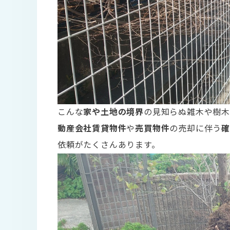
こんな
家や土地の境界
の見知らぬ雑木や樹
動産会社賃貸物件
や
売買物件
の売却に伴う
依頼がたくさんあります。