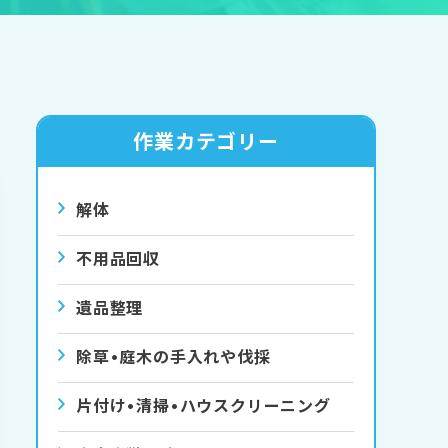
作業カテゴリー
解体
不用品回収
遺品整理
除草•庭⽊の⼿⼊れや伐採
⽚付け•清掃•ハウスクリーニング