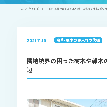
ホーム
＞
作業レポート
＞
隣地境界の困った樹木や雑木の伐採と除去/愛知
除草•庭⽊の⼿⼊れや伐採
2021.11.19
隣地境界の困った樹木や雑木
辺