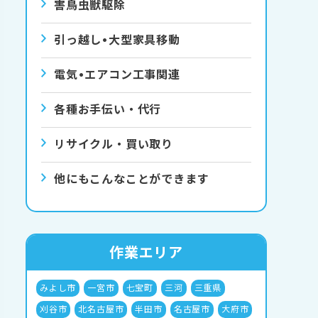
害⿃⾍獣駆除
引っ越し•⼤型家具移動
電気•エアコン⼯事関連
各種お手伝い・代行
リサイクル・買い取り
他にもこんなことができます
作業エリア
みよし市
一宮市
七宝町
三河
三重県
刈谷市
北名古屋市
半田市
名古屋市
大府市