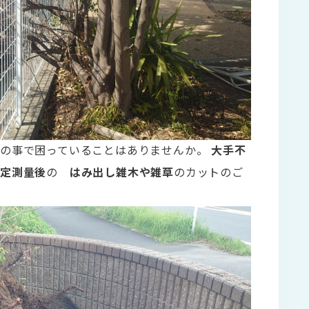
木の事で困っていることはありませんか。
大手不
確定測量後
の
はみ出し雑木や雑草
のカットのご