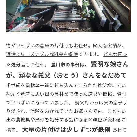
物がいっぱいの倉庫の片付け
もお任せ。膨大な実績が、
適性でリーズナブルな料金を提供
できます。
どんな困っ
賢明な娘さん
た処分品もお任せ
。
豊川市の事例は、
が、頑なな義父（おとう）さんをなだめて
半世紀を農林業一筋に打ち込んでこられた義父様。広い
納屋や倉庫に思い出の農林業で使った道具や機械、資材
でいっぱいになっていました。 義父母からは実の息子よ
り愛され、信頼をおかれていたお嫁さんでも、こと思い
出の農機具や資材を処分する話になると顔色が変わるご
大量の片付けは少しずつが鉄則
様子。
あわて