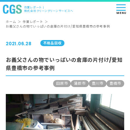
作業レポート |
株式会社クリーングリーンサービスへ
MENU
ホーム
＞
作業レポート
＞
お義父さんの物でいっぱいの倉庫の片付け/愛知県豊橋市の参考事例
2021.06.28
不用品回収
お義父さんの物でいっぱいの倉庫の片付け/愛知
県豊橋市の参考事例
田原市
蒲郡市
豊川市
豊橋市