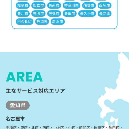
知多市
知立市
碧南市
神奈川県
蒲郡市
西尾市
豊川市
豊明市
豊橋市
豊田市
長久手市
長野県
阿久比町
静岡県
高浜市
AREA
主なサービス対応エリア
愛知県
名古屋市
千種区・東区・北区・西区・中村区・中区・昭和区・瑞穂区・熱田区・