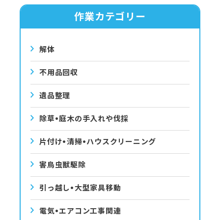
作業カテゴリー
解体
不用品回収
遺品整理
除草•庭⽊の⼿⼊れや伐採
⽚付け•清掃•ハウスクリーニング
害⿃⾍獣駆除
引っ越し•⼤型家具移動
電気•エアコン⼯事関連