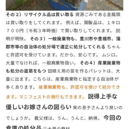
その２）リサイクル品は買い取る
資源ごみである金属類
は買い取りをしてくれます。 例えば、銅製品は、１キロ
７００円（令和３年時価）で買い取りしてくれます。 説
明が明快。
その３）一般廃棄物も、豊川市や豊橋市、蒲
郡市等の自治体の処分場で適正に処分してくれる
ちゃん
と許認可を受けています。だから、安心です。 ムシロ。
大量でなければ、一般廃棄物扱い。
その４）産業廃棄物
も処分の道筋をもつ
田植え用の苗を作るパレットは、大
量に出ます。こちらは、産業廃棄物と指定する自治体が
多くあります。
産業廃棄物も、許認可を受けて処分でき
説得上手な
ます。マニフェストの発行もできます。
優しいお嫁さんの図らい
実の息子さんより良いの
今回の
でしょうか。 義父様は、うん、うんと、納得。
倉庫の処分品
①大量の廃材