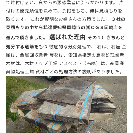
て片付けると、良からぬ悪徳業者に引っかかります。 片
付けの優先順位を決めて、余裕をもち、無料見積もりを
取ります。 これが賢明なお嫁さんの方策でした。
３社の
見積もりの中から私達愛知県岡崎市の㈱ＣＧＳ岡崎店を
選ばれた理由
選んで頂きました。
その１）きちんと
処分する道筋をもつ
徹底的な分別処理で、 石は、石屋 金
属は、金属回収業者 農薬は、愛知県指定の農薬処理業者
木材は、木材チップ工場 アスベスト（石綿）は、産業廃
棄物処理工場 資材ごとの処理方法の説明がありました。