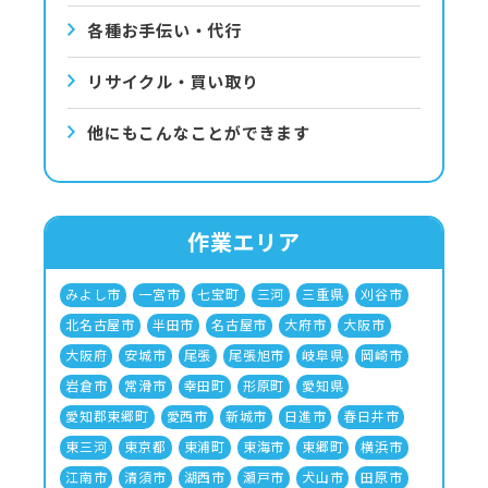
各種お手伝い・代行
リサイクル・買い取り
他にもこんなことができます
作業エリア
みよし市
一宮市
七宝町
三河
三重県
刈谷市
北名古屋市
半田市
名古屋市
大府市
大阪市
大阪府
安城市
尾張
尾張旭市
岐阜県
岡崎市
岩倉市
常滑市
幸田町
形原町
愛知県
愛知郡東郷町
愛西市
新城市
日進市
春日井市
東三河
東京都
東浦町
東海市
東郷町
横浜市
江南市
清須市
湖西市
瀬戸市
犬山市
田原市