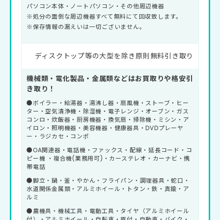
パソコン本体・ノートパソコン・その他周辺機器
※処分の面倒な周辺機器すべて無料にて回収致します。
※保存情報の漏えいは一切ございません。
ディスクトップ等の大型を除き原則無料引き取り
機械類・電化製品・金属類などはお買取りや格安引
き取り！
●ボイラー・給湯器・湯沸し器・扇風機・ストーブ・ヒー
ター・空気清浄機・除湿機・電子レンジ・オーブン・ガス
コンロ・炊飯器・厨房機器・換気扇・掃除機・ミシン・ア
イロン・照明機器・美容機器・健康器具・DVDプレーヤ
ー・ラジカセ・コンポ
●OA関連器・電話機・ファックス・配線・延長コード・コ
ピー機 ・複合機(業務用可)・カーステレオ・カーナビ・携
帯電話
●脚立・鍋・釜・やかん・フライパン・調理器具・蛇口・
水道関係金属類・アルミホイール・トタン・鉄・真鍮・ア
ルミ
●農機具・機械工具・電動工具・タイヤ（アルミホイール
付）・アルミホイール・自転車・原付・自動車・バイク・