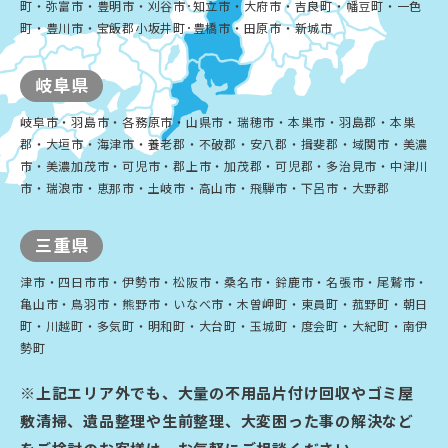
町・弥富市・豊明市・刈谷市･知立市・大府市・吉良町・幡豆町・一色
町・豊川市・宝飯郡小坂井町･豊橋市・田原市・新城市
岐阜県
岐阜市・羽島市・各務原市・山県市・瑞穂市・本巣市・羽島郡・本巣
郡・大垣市・海津市・養老郡・不破郡・安八郡・揖斐郡・域関市・美濃
市・美濃加茂市・可児市・郡上市・加茂郡・可児郡・多治見市・中津川
市・瑞浪市・恵那市・土岐市・高山市・飛騨市・下呂市・大野郡
三重県
津市・四日市市・伊勢市・松阪市・桑名市・鈴鹿市・名張市・尾鷲市・
亀山市・鳥羽市・熊野市・いなべ市・木曽岬町・東員町・菰野町・朝日
町・川越町・多気町・明和町・大台町・玉城町・度会町・大紀町・南伊
勢町
※上記エリア外でも、大量の不用品片付け回収やゴミ屋
敷清掃、遺品整理や生前整理、大変困った事の解決など