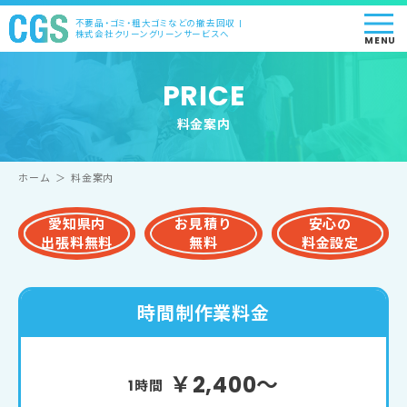
不要品・ゴミ・粗大ゴミなどの撤去回収 |
株式会社クリーングリーンサービスへ
MENU
PRICE
料金案内
ホーム
＞
料金案内
愛知県内
お見積り
安心の
出張料無料
無料
料金設定
時間制作業料金
￥2,400～
1時間