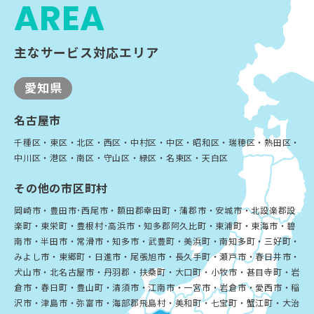
AREA
主なサービス対応エリア
愛知県
名古屋市
千種区・東区・北区・西区・中村区・中区・昭和区・瑞穂区・熱田区・
中川区・港区・南区・守山区・緑区・名東区・天白区
その他の市区町村
岡崎市・豊田市･西尾市・額田郡幸田町・蒲郡市・安城市・北設楽郡設
楽町・東栄町・豊根村･高浜市・知多郡阿久比町・東浦町・東海市・碧
南市・半田市・常滑市・知多市・武豊町・美浜町・南知多町・三好町・
みよし市・東郷町・日進市・尾張旭市・長久手町・瀬戸市・春日井市・
犬山市・北名古屋市・丹羽郡・扶桑町・大口町・小牧市・甚目寺町・岩
倉市・春日町・豊山町・清須市・江南市・一宮市・岩倉市・愛西市・稲
沢市・津島市・弥富市・海部郡飛島村・美和町・七宝町・蟹江町・大治