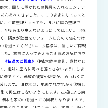
や庭木、回りに置かれた農機具を入れるコンテナ
んだんあれてきました。、このままにしておくと
い。生前整理と言っても、まさに庭の整理で
り、今後あまり生えないようにしてほしい。 最後
狭く、隣家が壁面をリフォームしたので傷を付け
中を通ってください。 お客様は、優しいご両親
した。 施設に入ってみえるご両親のお気持ちを
。
《私達のご提案》
◑植木鉢や農具、資材など
て、絶対に室内に汚れを落とさないようにしま
払い機ですと、飛散の被害や騒音が、めいわくに
減します。 ◑樹木は、地面すれすれから伐採し
技術で再生はしないようにします。抜根による余
ん 樹木も家の中を通っての回収となりますので、
撤去となります。 ◑コンテナや、物置は、細か