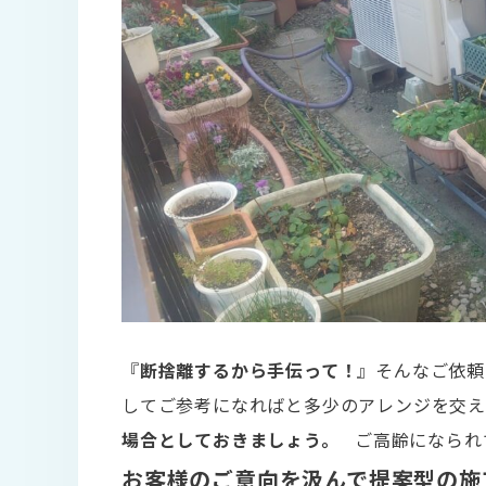
『
断捨離するから手伝って！
』そんなご依頼
してご参考になればと多少のアレンジを交
場合としておきましょう。
ご高齢になられ
お客様のご意向を汲んで提案型の施