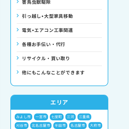
害⿃⾍獣駆除
引っ越し•⼤型家具移動
電気•エアコン⼯事関連
各種お手伝い・代行
リサイクル・買い取り
他にもこんなことができます
エリア
みよし市
一宮市
七宝町
三河
三重県
刈谷市
北名古屋市
半田市
名古屋市
大府市