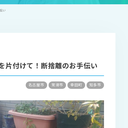
伝い
具を片付けて！断捨離のお手伝い
名古屋市
常滑市
幸田町
知多市