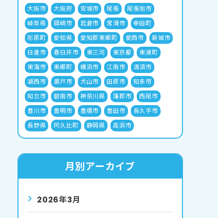
大阪市
大阪府
安城市
尾張
尾張旭市
岐阜県
岡崎市
岩倉市
常滑市
幸田町
形原町
愛知県
愛知郡東郷町
愛西市
新城市
日進市
春日井市
東三河
東京都
東浦町
東海市
東郷町
横浜市
江南市
清須市
湖西市
瀬戸市
犬山市
田原市
知多市
知立市
碧南市
神奈川県
蒲郡市
西尾市
豊川市
豊明市
豊橋市
豊田市
長久手市
長野県
阿久比町
静岡県
高浜市
月別アーカイブ
2026年3月