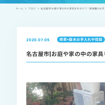
ホーム
＞
ブログ
＞
名古屋市|お庭や家の中の家具を片付けて！断捨離のお手
除草•庭⽊の⼿⼊れや伐採
2020.07.05
名古屋市|お庭や家の中の家