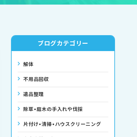
ブログカテゴリー
解体
不用品回収
遺品整理
除草•庭⽊の⼿⼊れや伐採
⽚付け•清掃•ハウスクリーニング